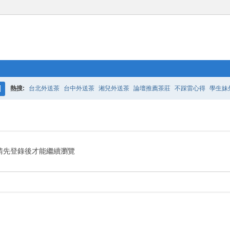
熱搜:
台北外送茶
台中外送茶
湘兒外送茶
論壇推薦茶莊
不踩雷心得
學生妹
搜
索
請先登錄後才能繼續瀏覽