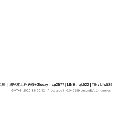
黑屋
|
湘兒本土外送茶+Gleezy：cp2577 | LINE：qk522 | TG：bfw529
GMT+8, 2026-8-8 00:32
, Processed in 0.049189 second(s), 14 queries .