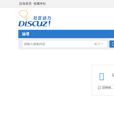
設為首頁
收藏本站
論壇
帖子
請稍候...