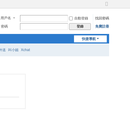
切
換
用戶名
自動登錄
找回密碼
到
寬
密碼
免費註冊
登錄
版
快捷導航
外送
叫小姐
Xchat