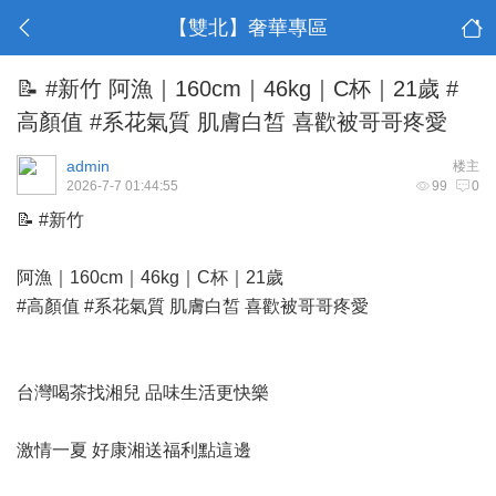
【雙北】奢華專區
📝 #新竹 阿漁｜160cm｜46kg｜C杯｜21歲 #
高顏值 #系花氣質 肌膚白皙 喜歡被哥哥疼愛
admin
楼主
2026-7-7 01:44:55
99
0
📝 #新竹
阿漁｜160cm｜46kg｜C杯｜21歲
#高顏值 #系花氣質 肌膚白皙 喜歡被哥哥疼愛
台灣喝茶找湘兒 品味生活更快樂
激情一夏 好康湘送福利點這邊