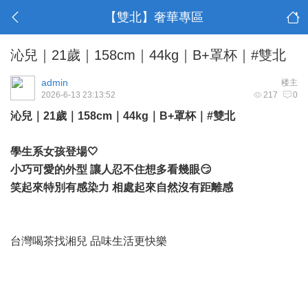
【雙北】奢華專區
沁兒｜21歲｜158cm｜44kg｜B+罩杯｜#雙北
admin
楼主
2026-6-13 23:13:52
217
0
沁兒｜21歲｜158cm｜44kg｜B+罩杯｜#雙北
學生系女孩登場🤍
小巧可愛的外型 讓人忍不住想多看幾眼😏
笑起來特別有感染力 相處起來自然沒有距離感
台灣喝茶找湘兒 品味生活更快樂