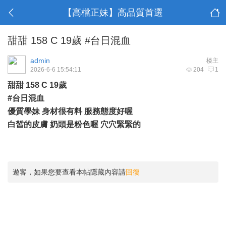
【高檔正妹】高品質首選
甜甜 158 C 19歲 #台日混血
admin
楼主
2026-6-6 15:54:11
204
1
甜甜 158 C 19歲
#台日混血
優質學妹 身材很有料 服務態度好喔
白皙的皮膚 奶頭是粉色喔 穴穴緊緊的
遊客，如果您要查看本帖隱藏內容請
回復