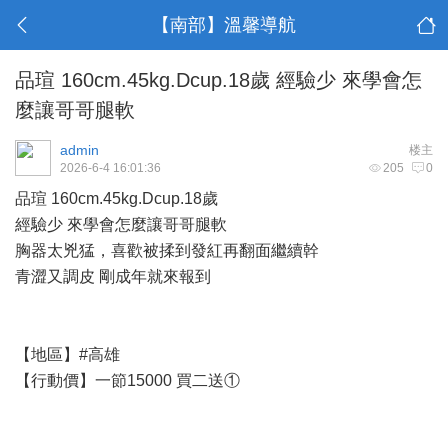
【南部】溫馨導航
品瑄 160cm.45kg.Dcup.18歲 經驗少 來學會怎
麼讓哥哥腿軟
admin
楼主
2026-6-4 16:01:36
205
0
品瑄 160cm.45kg.Dcup.18歲
經驗少 來學會怎麼讓哥哥腿軟
胸器太兇猛，喜歡被揉到發紅再翻面繼續幹
青澀又調皮 剛成年就來報到
【地區】#高雄
【行動價】一節15000 買二送①