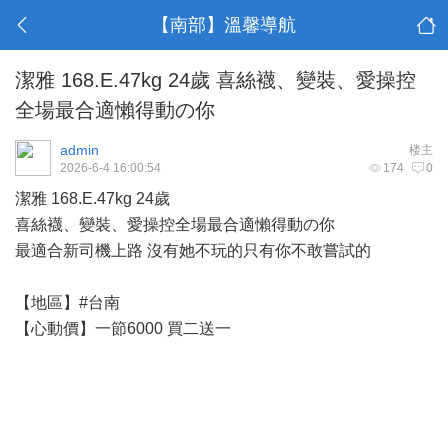
【南部】溫馨導航
潔雅 168.E.47kg 24歲 喜絲襪、變裝、愛操控
全場最合適懶得動の你
admin
楼主
2026-6-4 16:00:54
174
0
潔雅 168.E.47kg 24歲
喜絲襪、變裝、愛操控全場最合適懶得動の你
最適合新司機上路 沒有她不玩的只有你不敢嘗試的
【地區】#台南
【心動價】一節6000 買二送一